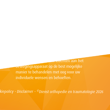
Samen vooruit gaan
Onze missie is het verbeteren van uw
levenskwaliteit door uw klachten aan het
bewegingsapparaat op de best mogelijke
manier te behandelen met oog voor uw
individuele wensen en behoeften.
©
kiepolicy
Disclaimer
Dienst orthopedie en traumatologie 2026