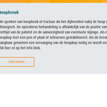
Heupbreuk
We spreken van heupbeuk of fractuur als het dijbeenbot nabij de heup i
chirurgisch. De operatieve behandeling is afhankelijk van de positie va
leeftijd van de patiënt en de aanwezigheid van eventuele slijtage. Als
heupkop met een pen of plaat of schroeven gestabiliseerd. Als de breuk
gangbaar genomen een vervanging van de heupkop nodig en wordt een 
lik hier of op het info blok.
Informatie