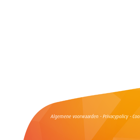
Dienst Orthopedie en Traumatologie
Naamsestraat 105, 3000 Leuven
T. 016 / 209.274
E.
secretariaat.orthopedie@hhleuven.be
Algemene voorwaarden
Privacypolicy
Coo