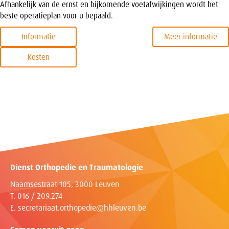
Afhankelijk van de ernst en bijkomende voetafwijkingen wordt het
beste operatieplan voor u bepaald.
Informatie
Meer informatie
Kosten
Dienst Orthopedie en Traumatologie
Naamsestraat 105, 3000 Leuven
T. 016 / 209.274
E.
secretariaat.orthopedie@hhleuven.be