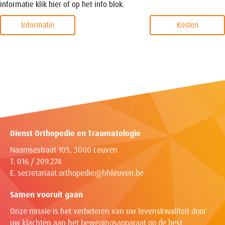
informatie klik hier of op het info blok.
Informatie
Kosten
Dienst Orthopedie en Traumatologie
Naamsestraat 105, 3000 Leuven
T. 016 / 209.274
E.
secretariaat.orthopedie@hhleuven.be
Samen vooruit gaan
Onze missie is het verbeteren van uw levenskwaliteit door
uw klachten aan het bewegingsapparaat op de best